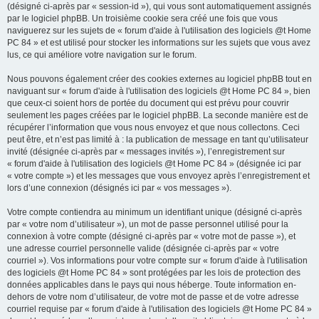
(désigné ci-après par « session-id »), qui vous sont automatiquement assignés
par le logiciel phpBB. Un troisième cookie sera créé une fois que vous
naviguerez sur les sujets de « forum d'aide à l'utilisation des logiciels @t Home
PC 84 » et est utilisé pour stocker les informations sur les sujets que vous avez
lus, ce qui améliore votre navigation sur le forum.
Nous pouvons également créer des cookies externes au logiciel phpBB tout en
naviguant sur « forum d'aide à l'utilisation des logiciels @t Home PC 84 », bien
que ceux-ci soient hors de portée du document qui est prévu pour couvrir
seulement les pages créées par le logiciel phpBB. La seconde manière est de
récupérer l’information que vous nous envoyez et que nous collectons. Ceci
peut être, et n’est pas limité à : la publication de message en tant qu’utilisateur
invité (désignée ci-après par « messages invités »), l’enregistrement sur
« forum d'aide à l'utilisation des logiciels @t Home PC 84 » (désignée ici par
« votre compte ») et les messages que vous envoyez après l’enregistrement et
lors d’une connexion (désignés ici par « vos messages »).
Votre compte contiendra au minimum un identifiant unique (désigné ci-après
par « votre nom d’utilisateur »), un mot de passe personnel utilisé pour la
connexion à votre compte (désigné ci-après par « votre mot de passe »), et
une adresse courriel personnelle valide (désignée ci-après par « votre
courriel »). Vos informations pour votre compte sur « forum d'aide à l'utilisation
des logiciels @t Home PC 84 » sont protégées par les lois de protection des
données applicables dans le pays qui nous héberge. Toute information en-
dehors de votre nom d’utilisateur, de votre mot de passe et de votre adresse
courriel requise par « forum d'aide à l'utilisation des logiciels @t Home PC 84 »