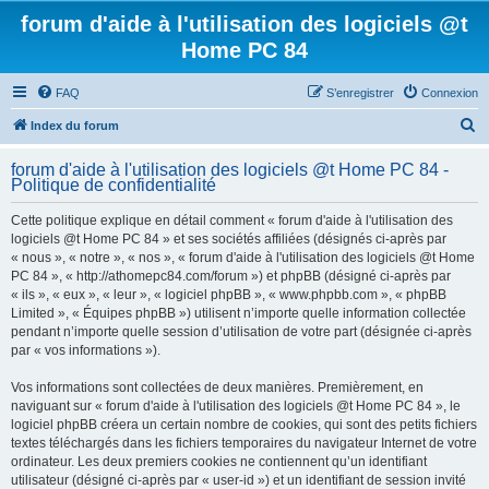
forum d'aide à l'utilisation des logiciels @t
Home PC 84
FAQ
S’enregistrer
Connexion
R
Index du forum
e
forum d'aide à l'utilisation des logiciels @t Home PC 84 -
c
Politique de confidentialité
h
Cette politique explique en détail comment « forum d'aide à l'utilisation des
e
logiciels @t Home PC 84 » et ses sociétés affiliées (désignés ci-après par
r
« nous », « notre », « nos », « forum d'aide à l'utilisation des logiciels @t Home
PC 84 », « http://athomepc84.com/forum ») et phpBB (désigné ci-après par
c
« ils », « eux », « leur », « logiciel phpBB », « www.phpbb.com », « phpBB
h
Limited », « Équipes phpBB ») utilisent n’importe quelle information collectée
pendant n’importe quelle session d’utilisation de votre part (désignée ci-après
e
par « vos informations »).
r
Vos informations sont collectées de deux manières. Premièrement, en
naviguant sur « forum d'aide à l'utilisation des logiciels @t Home PC 84 », le
logiciel phpBB créera un certain nombre de cookies, qui sont des petits fichiers
textes téléchargés dans les fichiers temporaires du navigateur Internet de votre
ordinateur. Les deux premiers cookies ne contiennent qu’un identifiant
utilisateur (désigné ci-après par « user-id ») et un identifiant de session invité