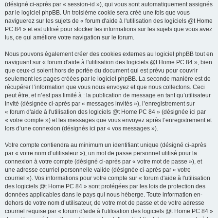
(désigné ci-après par « session-id »), qui vous sont automatiquement assignés
par le logiciel phpBB. Un troisième cookie sera créé une fois que vous
naviguerez sur les sujets de « forum d'aide à l'utilisation des logiciels @t Home
PC 84 » et est utilisé pour stocker les informations sur les sujets que vous avez
lus, ce qui améliore votre navigation sur le forum.
Nous pouvons également créer des cookies externes au logiciel phpBB tout en
naviguant sur « forum d'aide à l'utilisation des logiciels @t Home PC 84 », bien
que ceux-ci soient hors de portée du document qui est prévu pour couvrir
seulement les pages créées par le logiciel phpBB. La seconde manière est de
récupérer l’information que vous nous envoyez et que nous collectons. Ceci
peut être, et n’est pas limité à : la publication de message en tant qu’utilisateur
invité (désignée ci-après par « messages invités »), l’enregistrement sur
« forum d'aide à l'utilisation des logiciels @t Home PC 84 » (désignée ici par
« votre compte ») et les messages que vous envoyez après l’enregistrement et
lors d’une connexion (désignés ici par « vos messages »).
Votre compte contiendra au minimum un identifiant unique (désigné ci-après
par « votre nom d’utilisateur »), un mot de passe personnel utilisé pour la
connexion à votre compte (désigné ci-après par « votre mot de passe »), et
une adresse courriel personnelle valide (désignée ci-après par « votre
courriel »). Vos informations pour votre compte sur « forum d'aide à l'utilisation
des logiciels @t Home PC 84 » sont protégées par les lois de protection des
données applicables dans le pays qui nous héberge. Toute information en-
dehors de votre nom d’utilisateur, de votre mot de passe et de votre adresse
courriel requise par « forum d'aide à l'utilisation des logiciels @t Home PC 84 »