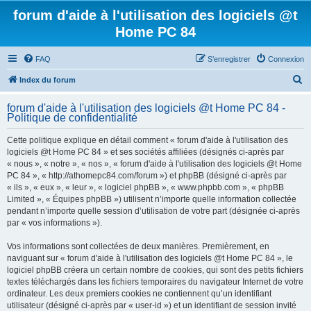
forum d'aide à l'utilisation des logiciels @t
Home PC 84
FAQ
S’enregistrer
Connexion
R
Index du forum
e
forum d'aide à l'utilisation des logiciels @t Home PC 84 -
c
Politique de confidentialité
h
Cette politique explique en détail comment « forum d'aide à l'utilisation des
e
logiciels @t Home PC 84 » et ses sociétés affiliées (désignés ci-après par
r
« nous », « notre », « nos », « forum d'aide à l'utilisation des logiciels @t Home
PC 84 », « http://athomepc84.com/forum ») et phpBB (désigné ci-après par
c
« ils », « eux », « leur », « logiciel phpBB », « www.phpbb.com », « phpBB
h
Limited », « Équipes phpBB ») utilisent n’importe quelle information collectée
pendant n’importe quelle session d’utilisation de votre part (désignée ci-après
e
par « vos informations »).
r
Vos informations sont collectées de deux manières. Premièrement, en
naviguant sur « forum d'aide à l'utilisation des logiciels @t Home PC 84 », le
logiciel phpBB créera un certain nombre de cookies, qui sont des petits fichiers
textes téléchargés dans les fichiers temporaires du navigateur Internet de votre
ordinateur. Les deux premiers cookies ne contiennent qu’un identifiant
utilisateur (désigné ci-après par « user-id ») et un identifiant de session invité