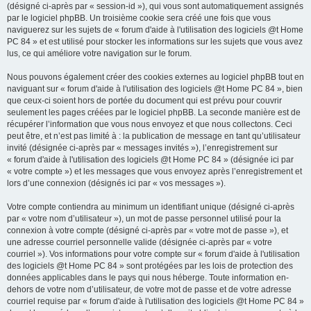
(désigné ci-après par « session-id »), qui vous sont automatiquement assignés
par le logiciel phpBB. Un troisième cookie sera créé une fois que vous
naviguerez sur les sujets de « forum d'aide à l'utilisation des logiciels @t Home
PC 84 » et est utilisé pour stocker les informations sur les sujets que vous avez
lus, ce qui améliore votre navigation sur le forum.
Nous pouvons également créer des cookies externes au logiciel phpBB tout en
naviguant sur « forum d'aide à l'utilisation des logiciels @t Home PC 84 », bien
que ceux-ci soient hors de portée du document qui est prévu pour couvrir
seulement les pages créées par le logiciel phpBB. La seconde manière est de
récupérer l’information que vous nous envoyez et que nous collectons. Ceci
peut être, et n’est pas limité à : la publication de message en tant qu’utilisateur
invité (désignée ci-après par « messages invités »), l’enregistrement sur
« forum d'aide à l'utilisation des logiciels @t Home PC 84 » (désignée ici par
« votre compte ») et les messages que vous envoyez après l’enregistrement et
lors d’une connexion (désignés ici par « vos messages »).
Votre compte contiendra au minimum un identifiant unique (désigné ci-après
par « votre nom d’utilisateur »), un mot de passe personnel utilisé pour la
connexion à votre compte (désigné ci-après par « votre mot de passe »), et
une adresse courriel personnelle valide (désignée ci-après par « votre
courriel »). Vos informations pour votre compte sur « forum d'aide à l'utilisation
des logiciels @t Home PC 84 » sont protégées par les lois de protection des
données applicables dans le pays qui nous héberge. Toute information en-
dehors de votre nom d’utilisateur, de votre mot de passe et de votre adresse
courriel requise par « forum d'aide à l'utilisation des logiciels @t Home PC 84 »