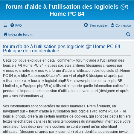
forum d'aide à l'utilisation des logiciels @t
Home PC 84
FAQ
S’enregistrer
Connexion
R
Index du forum
e
forum d'aide à l'utilisation des logiciels @t Home PC 84 -
c
Politique de confidentialité
h
Cette politique explique en détail comment « forum d'aide à l'utilisation des
e
logiciels @t Home PC 84 » et ses sociétés affiliées (désignés ci-après par
r
« nous », « notre », « nos », « forum d'aide à l'utilisation des logiciels @t Home
PC 84 », « http://athomepc84.com/forum ») et phpBB (désigné ci-après par
c
« ils », « eux », « leur », « logiciel phpBB », « www.phpbb.com », « phpBB
h
Limited », « Équipes phpBB ») utilisent n’importe quelle information collectée
pendant n’importe quelle session d’utilisation de votre part (désignée ci-après
e
par « vos informations »).
r
Vos informations sont collectées de deux manières. Premièrement, en
naviguant sur « forum d'aide à l'utilisation des logiciels @t Home PC 84 », le
logiciel phpBB créera un certain nombre de cookies, qui sont des petits fichiers
textes téléchargés dans les fichiers temporaires du navigateur Internet de votre
ordinateur. Les deux premiers cookies ne contiennent qu’un identifiant
utilisateur (désigné ci-après par « user-id ») et un identifiant de session invité