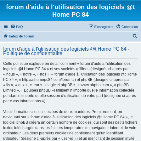
forum d'aide à l'utilisation des logiciels @t
Home PC 84
FAQ
S’enregistrer
Connexion
R
Index du forum
e
forum d'aide à l'utilisation des logiciels @t Home PC 84 -
c
Politique de confidentialité
h
Cette politique explique en détail comment « forum d'aide à l'utilisation des
e
logiciels @t Home PC 84 » et ses sociétés affiliées (désignés ci-après par
r
« nous », « notre », « nos », « forum d'aide à l'utilisation des logiciels @t Home
PC 84 », « http://athomepc84.com/forum ») et phpBB (désigné ci-après par
c
« ils », « eux », « leur », « logiciel phpBB », « www.phpbb.com », « phpBB
h
Limited », « Équipes phpBB ») utilisent n’importe quelle information collectée
pendant n’importe quelle session d’utilisation de votre part (désignée ci-après
e
par « vos informations »).
r
Vos informations sont collectées de deux manières. Premièrement, en
naviguant sur « forum d'aide à l'utilisation des logiciels @t Home PC 84 », le
logiciel phpBB créera un certain nombre de cookies, qui sont des petits fichiers
textes téléchargés dans les fichiers temporaires du navigateur Internet de votre
ordinateur. Les deux premiers cookies ne contiennent qu’un identifiant
utilisateur (désigné ci-après par « user-id ») et un identifiant de session invité