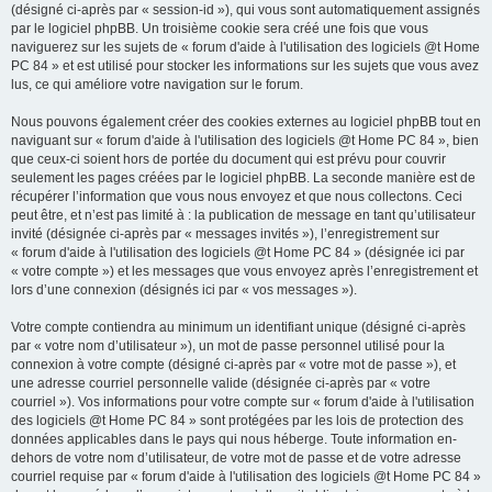
(désigné ci-après par « session-id »), qui vous sont automatiquement assignés
par le logiciel phpBB. Un troisième cookie sera créé une fois que vous
naviguerez sur les sujets de « forum d'aide à l'utilisation des logiciels @t Home
PC 84 » et est utilisé pour stocker les informations sur les sujets que vous avez
lus, ce qui améliore votre navigation sur le forum.
Nous pouvons également créer des cookies externes au logiciel phpBB tout en
naviguant sur « forum d'aide à l'utilisation des logiciels @t Home PC 84 », bien
que ceux-ci soient hors de portée du document qui est prévu pour couvrir
seulement les pages créées par le logiciel phpBB. La seconde manière est de
récupérer l’information que vous nous envoyez et que nous collectons. Ceci
peut être, et n’est pas limité à : la publication de message en tant qu’utilisateur
invité (désignée ci-après par « messages invités »), l’enregistrement sur
« forum d'aide à l'utilisation des logiciels @t Home PC 84 » (désignée ici par
« votre compte ») et les messages que vous envoyez après l’enregistrement et
lors d’une connexion (désignés ici par « vos messages »).
Votre compte contiendra au minimum un identifiant unique (désigné ci-après
par « votre nom d’utilisateur »), un mot de passe personnel utilisé pour la
connexion à votre compte (désigné ci-après par « votre mot de passe »), et
une adresse courriel personnelle valide (désignée ci-après par « votre
courriel »). Vos informations pour votre compte sur « forum d'aide à l'utilisation
des logiciels @t Home PC 84 » sont protégées par les lois de protection des
données applicables dans le pays qui nous héberge. Toute information en-
dehors de votre nom d’utilisateur, de votre mot de passe et de votre adresse
courriel requise par « forum d'aide à l'utilisation des logiciels @t Home PC 84 »