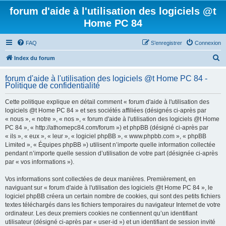
forum d'aide à l'utilisation des logiciels @t
Home PC 84
FAQ
S’enregistrer
Connexion
R
Index du forum
e
forum d'aide à l'utilisation des logiciels @t Home PC 84 -
c
Politique de confidentialité
h
Cette politique explique en détail comment « forum d'aide à l'utilisation des
e
logiciels @t Home PC 84 » et ses sociétés affiliées (désignés ci-après par
r
« nous », « notre », « nos », « forum d'aide à l'utilisation des logiciels @t Home
PC 84 », « http://athomepc84.com/forum ») et phpBB (désigné ci-après par
c
« ils », « eux », « leur », « logiciel phpBB », « www.phpbb.com », « phpBB
h
Limited », « Équipes phpBB ») utilisent n’importe quelle information collectée
pendant n’importe quelle session d’utilisation de votre part (désignée ci-après
e
par « vos informations »).
r
Vos informations sont collectées de deux manières. Premièrement, en
naviguant sur « forum d'aide à l'utilisation des logiciels @t Home PC 84 », le
logiciel phpBB créera un certain nombre de cookies, qui sont des petits fichiers
textes téléchargés dans les fichiers temporaires du navigateur Internet de votre
ordinateur. Les deux premiers cookies ne contiennent qu’un identifiant
utilisateur (désigné ci-après par « user-id ») et un identifiant de session invité