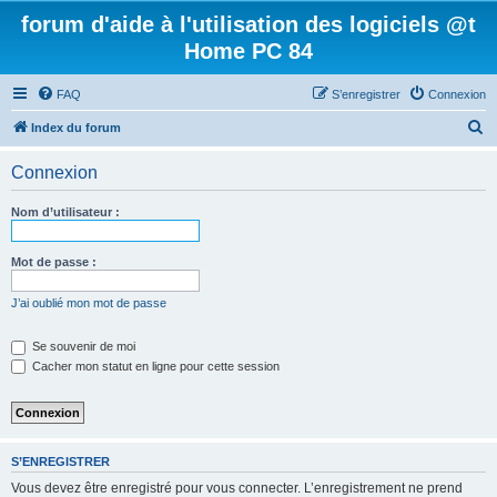
forum d'aide à l'utilisation des logiciels @t
Home PC 84
FAQ
S’enregistrer
Connexion
R
Index du forum
e
Connexion
c
h
Nom d’utilisateur :
e
r
Mot de passe :
c
J’ai oublié mon mot de passe
h
e
Se souvenir de moi
Cacher mon statut en ligne pour cette session
r
S’ENREGISTRER
Vous devez être enregistré pour vous connecter. L’enregistrement ne prend