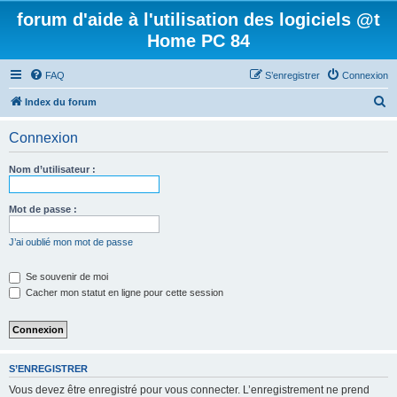
forum d'aide à l'utilisation des logiciels @t
Home PC 84
FAQ
S’enregistrer
Connexion
R
Index du forum
e
Connexion
c
h
Nom d’utilisateur :
e
r
Mot de passe :
c
J’ai oublié mon mot de passe
h
e
Se souvenir de moi
Cacher mon statut en ligne pour cette session
r
S’ENREGISTRER
Vous devez être enregistré pour vous connecter. L’enregistrement ne prend