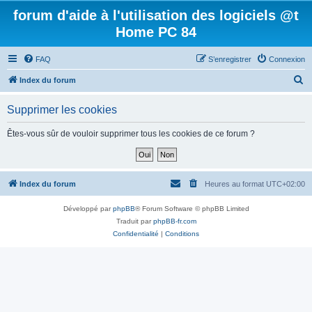
forum d'aide à l'utilisation des logiciels @t
Home PC 84
FAQ
S’enregistrer
Connexion
R
Index du forum
e
Supprimer les cookies
c
h
Êtes-vous sûr de vouloir supprimer tous les cookies de ce forum ?
e
r
c
Index du forum
Heures au format
UTC+02:00
h
Développé par
phpBB
® Forum Software © phpBB Limited
e
Traduit par
phpBB-fr.com
r
Confidentialité
|
Conditions