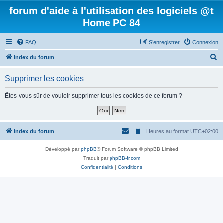
forum d'aide à l'utilisation des logiciels @t
Home PC 84
FAQ
S’enregistrer
Connexion
R
Index du forum
e
Supprimer les cookies
c
h
Êtes-vous sûr de vouloir supprimer tous les cookies de ce forum ?
e
r
c
Index du forum
Heures au format
UTC+02:00
h
Développé par
phpBB
® Forum Software © phpBB Limited
e
Traduit par
phpBB-fr.com
r
Confidentialité
|
Conditions