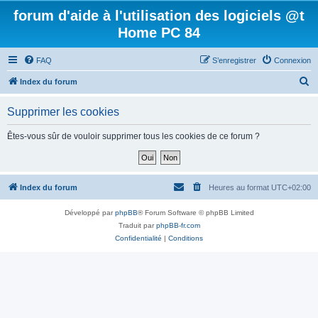
forum d'aide à l'utilisation des logiciels @t
Home PC 84
FAQ
S’enregistrer
Connexion
R
Index du forum
e
Supprimer les cookies
c
h
Êtes-vous sûr de vouloir supprimer tous les cookies de ce forum ?
e
r
c
Index du forum
Heures au format
UTC+02:00
h
Développé par
phpBB
® Forum Software © phpBB Limited
e
Traduit par
phpBB-fr.com
r
Confidentialité
|
Conditions