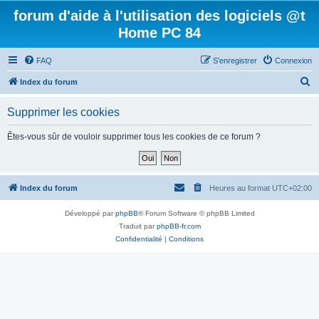
forum d'aide à l'utilisation des logiciels @t
Home PC 84
FAQ
S’enregistrer
Connexion
R
Index du forum
e
Supprimer les cookies
c
h
Êtes-vous sûr de vouloir supprimer tous les cookies de ce forum ?
e
r
c
Index du forum
Heures au format
UTC+02:00
h
Développé par
phpBB
® Forum Software © phpBB Limited
e
Traduit par
phpBB-fr.com
r
Confidentialité
|
Conditions