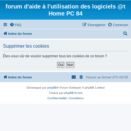
forum d'aide à l'utilisation des logiciels @t
Home PC 84
FAQ
S’enregistrer
Connexion
R
Index du forum
e
Supprimer les cookies
c
h
Êtes-vous sûr de vouloir supprimer tous les cookies de ce forum ?
e
r
c
Index du forum
Heures au format
UTC+02:00
h
Développé par
phpBB
® Forum Software © phpBB Limited
e
Traduit par
phpBB-fr.com
r
Confidentialité
|
Conditions