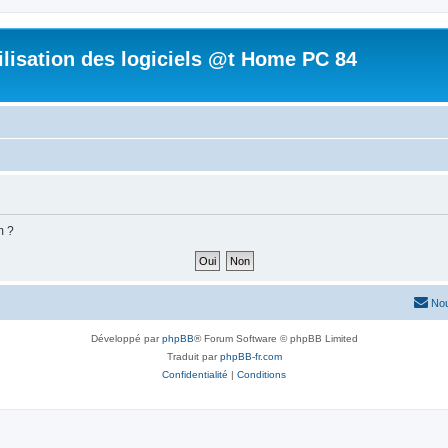
tilisation des logiciels @t Home PC 84
m ?
Nou
Développé par
phpBB
® Forum Software © phpBB Limited
Traduit par
phpBB-fr.com
Confidentialité
|
Conditions