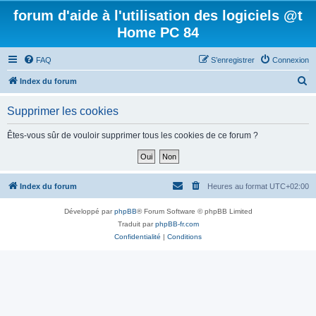
forum d'aide à l'utilisation des logiciels @t
Home PC 84
FAQ
S’enregistrer
Connexion
R
Index du forum
e
Supprimer les cookies
c
h
Êtes-vous sûr de vouloir supprimer tous les cookies de ce forum ?
e
r
c
Index du forum
Heures au format
UTC+02:00
h
Développé par
phpBB
® Forum Software © phpBB Limited
e
Traduit par
phpBB-fr.com
r
Confidentialité
|
Conditions