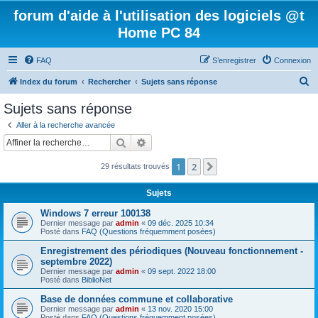
forum d'aide à l'utilisation des logiciels @t
Home PC 84
FAQ
S’enregistrer
Connexion
R
Index du forum
Rechercher
Sujets sans réponse
e
Sujets sans réponse
c
Aller à la recherche avancée
h
Rechercher
Recherche avancée
e
1
2
Suivante
29 résultats trouvés
r
c
Sujets
h
Windows 7 erreur 100138
e
Dernier message par
admin
«
09 déc. 2025 10:34
Posté dans
FAQ (Questions fréquemment posées)
r
Enregistrement des périodiques (Nouveau fonctionnement -
septembre 2022)
Dernier message par
admin
«
09 sept. 2022 18:00
Posté dans
BiblioNet
Base de données commune et collaborative
Dernier message par
admin
«
13 nov. 2020 15:00
Posté dans
FAQ (Questions fréquemment posées)