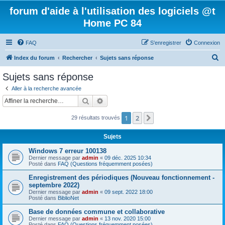
forum d'aide à l'utilisation des logiciels @t
Home PC 84
FAQ
S’enregistrer
Connexion
R
Index du forum
Rechercher
Sujets sans réponse
e
Sujets sans réponse
c
Aller à la recherche avancée
h
Rechercher
Recherche avancée
e
1
2
Suivante
29 résultats trouvés
r
c
Sujets
h
Windows 7 erreur 100138
e
Dernier message par
admin
«
09 déc. 2025 10:34
Posté dans
FAQ (Questions fréquemment posées)
r
Enregistrement des périodiques (Nouveau fonctionnement -
septembre 2022)
Dernier message par
admin
«
09 sept. 2022 18:00
Posté dans
BiblioNet
Base de données commune et collaborative
Dernier message par
admin
«
13 nov. 2020 15:00
Posté dans
FAQ (Questions fréquemment posées)