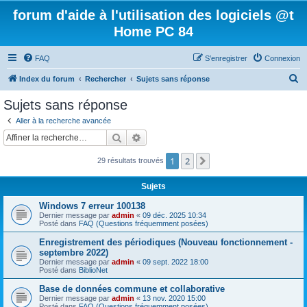
forum d'aide à l'utilisation des logiciels @t
Home PC 84
FAQ
S’enregistrer
Connexion
R
Index du forum
Rechercher
Sujets sans réponse
e
Sujets sans réponse
c
Aller à la recherche avancée
h
Rechercher
Recherche avancée
e
1
2
Suivante
29 résultats trouvés
r
c
Sujets
h
Windows 7 erreur 100138
e
Dernier message par
admin
«
09 déc. 2025 10:34
Posté dans
FAQ (Questions fréquemment posées)
r
Enregistrement des périodiques (Nouveau fonctionnement -
septembre 2022)
Dernier message par
admin
«
09 sept. 2022 18:00
Posté dans
BiblioNet
Base de données commune et collaborative
Dernier message par
admin
«
13 nov. 2020 15:00
Posté dans
FAQ (Questions fréquemment posées)