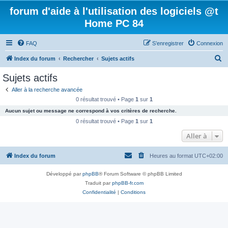
forum d'aide à l'utilisation des logiciels @t
Home PC 84
FAQ
S’enregistrer
Connexion
R
Index du forum
Rechercher
Sujets actifs
e
Sujets actifs
c
Aller à la recherche avancée
h
0 résultat trouvé • Page
1
sur
1
e
Aucun sujet ou message ne correspond à vos critères de recherche.
r
0 résultat trouvé • Page
1
sur
1
c
Aller à
h
Index du forum
Heures au format
UTC+02:00
e
r
Développé par
phpBB
® Forum Software © phpBB Limited
Traduit par
phpBB-fr.com
Confidentialité
|
Conditions