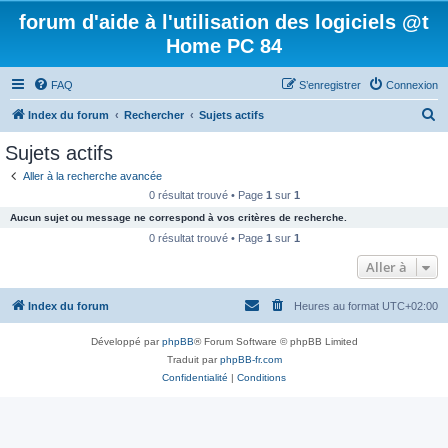
forum d'aide à l'utilisation des logiciels @t
Home PC 84
FAQ
S’enregistrer
Connexion
R
Index du forum
Rechercher
Sujets actifs
e
Sujets actifs
c
Aller à la recherche avancée
h
0 résultat trouvé • Page
1
sur
1
e
Aucun sujet ou message ne correspond à vos critères de recherche.
r
0 résultat trouvé • Page
1
sur
1
c
Aller à
h
Index du forum
Heures au format
UTC+02:00
e
r
Développé par
phpBB
® Forum Software © phpBB Limited
Traduit par
phpBB-fr.com
Confidentialité
|
Conditions