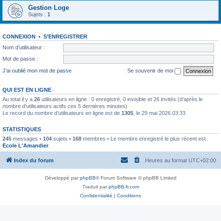
Gestion Loge
Sujets :
1
CONNEXION
•
S’ENREGISTRER
Nom d’utilisateur :
Mot de passe :
J’ai oublié mon mot de passe
Se souvenir de moi
QUI EST EN LIGNE
Au total il y a
26
utilisateurs en ligne : 0 enregistré, 0 invisible et 26 invités (d’après le
nombre d’utilisateurs actifs ces 5 dernières minutes)
Le record du nombre d’utilisateurs en ligne est de
1305
, le 29 mai 2026 03:33
STATISTIQUES
245
messages •
104
sujets •
168
membres • Le membre enregistré le plus récent est
Ecole L'Amandier
.
Index du forum
Heures au format
UTC+02:00
Développé par
phpBB
® Forum Software © phpBB Limited
Traduit par
phpBB-fr.com
Confidentialité
|
Conditions