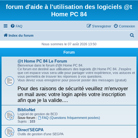
forum d'aide à l'utilisation des logiciels @t
Home PC 84
FAQ
S’enregistrer
Connexion
R
Index du forum
e
Nous sommes le 07 août 2026 13:50
c
Forum
h
@t Home PC 84 Le Forum
e
Bienvenue dans le forum d'@t Home PC 84.
Ce forum est destiné aux utilisateurs des logiciels @t Home PC 84. J'espère
r
que cet espace vous sera utile pour partager votre expérience, vos astuces et
vous permettra de trouver les réponses à vos questions.
c
Vous devez vous enregistrer pour pouvoir poster des messages (gratuit)
h
Pour des raisons de sécurité veuillez m'envoyer
un mail avec votre login après votre inscription
e
afin que je la valide....
r
BiblioNet
Logiciel de gestion de BCD
Sous-forum :
FAQ (Questions fréquemment posées)
Sujets :
103
Direct'SEGPA
Outils de gestion d'une SEGPA