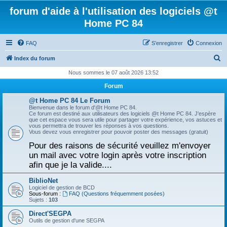
forum d'aide à l'utilisation des logiciels @t
Home PC 84
FAQ
S’enregistrer
Connexion
R
Index du forum
e
Nous sommes le 07 août 2026 13:52
c
Forum
h
@t Home PC 84 Le Forum
e
Bienvenue dans le forum d'@t Home PC 84.
Ce forum est destiné aux utilisateurs des logiciels @t Home PC 84. J'espère
r
que cet espace vous sera utile pour partager votre expérience, vos astuces et
vous permettra de trouver les réponses à vos questions.
c
Vous devez vous enregistrer pour pouvoir poster des messages (gratuit)
h
Pour des raisons de sécurité veuillez m'envoyer
un mail avec votre login après votre inscription
e
afin que je la valide....
r
BiblioNet
Logiciel de gestion de BCD
Sous-forum :
FAQ (Questions fréquemment posées)
Sujets :
103
Direct'SEGPA
Outils de gestion d'une SEGPA