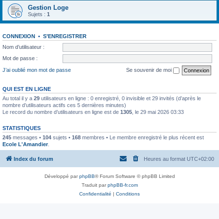
Gestion Loge
Sujets :
1
CONNEXION
•
S’ENREGISTRER
Nom d’utilisateur :
Mot de passe :
J’ai oublié mon mot de passe
Se souvenir de moi
QUI EST EN LIGNE
Au total il y a
29
utilisateurs en ligne : 0 enregistré, 0 invisible et 29 invités (d’après le
nombre d’utilisateurs actifs ces 5 dernières minutes)
Le record du nombre d’utilisateurs en ligne est de
1305
, le 29 mai 2026 03:33
STATISTIQUES
245
messages •
104
sujets •
168
membres • Le membre enregistré le plus récent est
Ecole L'Amandier
.
Index du forum
Heures au format
UTC+02:00
Développé par
phpBB
® Forum Software © phpBB Limited
Traduit par
phpBB-fr.com
Confidentialité
|
Conditions