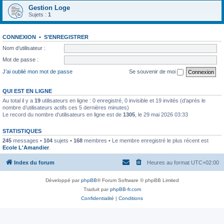
Gestion Loge
Sujets :
1
CONNEXION
•
S’ENREGISTRER
Nom d’utilisateur :
Mot de passe :
J’ai oublié mon mot de passe
Se souvenir de moi
QUI EST EN LIGNE
Au total il y a
19
utilisateurs en ligne : 0 enregistré, 0 invisible et 19 invités (d’après le
nombre d’utilisateurs actifs ces 5 dernières minutes)
Le record du nombre d’utilisateurs en ligne est de
1305
, le 29 mai 2026 03:33
STATISTIQUES
245
messages •
104
sujets •
168
membres • Le membre enregistré le plus récent est
Ecole L'Amandier
.
Index du forum
Heures au format
UTC+02:00
Développé par
phpBB
® Forum Software © phpBB Limited
Traduit par
phpBB-fr.com
Confidentialité
|
Conditions