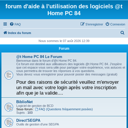
forum d'aide à l'utilisation des logiciels @t
Home PC 84
FAQ
S’enregistrer
Connexion
R
Index du forum
e
Nous sommes le 07 août 2026 12:39
c
Forum
h
@t Home PC 84 Le Forum
e
Bienvenue dans le forum d'@t Home PC 84.
Ce forum est destiné aux utilisateurs des logiciels @t Home PC 84. J'espère
r
que cet espace vous sera utile pour partager votre expérience, vos astuces et
vous permettra de trouver les réponses à vos questions.
c
Vous devez vous enregistrer pour pouvoir poster des messages (gratuit)
h
Pour des raisons de sécurité veuillez m'envoyer
un mail avec votre login après votre inscription
e
afin que je la valide....
r
BiblioNet
Logiciel de gestion de BCD
Sous-forum :
FAQ (Questions fréquemment posées)
Sujets :
103
Direct'SEGPA
Outils de gestion d'une SEGPA