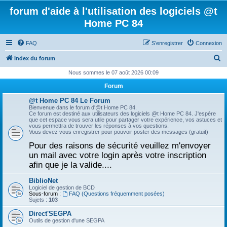
forum d'aide à l'utilisation des logiciels @t
Home PC 84
FAQ
S’enregistrer
Connexion
R
Index du forum
e
Nous sommes le 07 août 2026 00:09
c
Forum
h
@t Home PC 84 Le Forum
e
Bienvenue dans le forum d'@t Home PC 84.
Ce forum est destiné aux utilisateurs des logiciels @t Home PC 84. J'espère
r
que cet espace vous sera utile pour partager votre expérience, vos astuces et
vous permettra de trouver les réponses à vos questions.
c
Vous devez vous enregistrer pour pouvoir poster des messages (gratuit)
h
Pour des raisons de sécurité veuillez m'envoyer
un mail avec votre login après votre inscription
e
afin que je la valide....
r
BiblioNet
Logiciel de gestion de BCD
Sous-forum :
FAQ (Questions fréquemment posées)
Sujets :
103
Direct'SEGPA
Outils de gestion d'une SEGPA