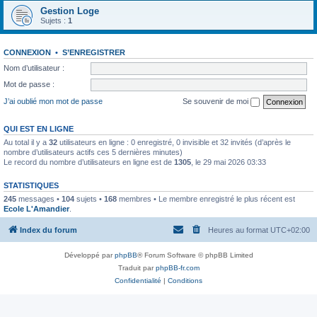
Gestion Loge
Sujets :
1
CONNEXION
•
S’ENREGISTRER
Nom d’utilisateur :
Mot de passe :
J’ai oublié mon mot de passe
Se souvenir de moi
QUI EST EN LIGNE
Au total il y a
32
utilisateurs en ligne : 0 enregistré, 0 invisible et 32 invités (d’après le
nombre d’utilisateurs actifs ces 5 dernières minutes)
Le record du nombre d’utilisateurs en ligne est de
1305
, le 29 mai 2026 03:33
STATISTIQUES
245
messages •
104
sujets •
168
membres • Le membre enregistré le plus récent est
Ecole L'Amandier
.
Index du forum
Heures au format
UTC+02:00
Développé par
phpBB
® Forum Software © phpBB Limited
Traduit par
phpBB-fr.com
Confidentialité
|
Conditions