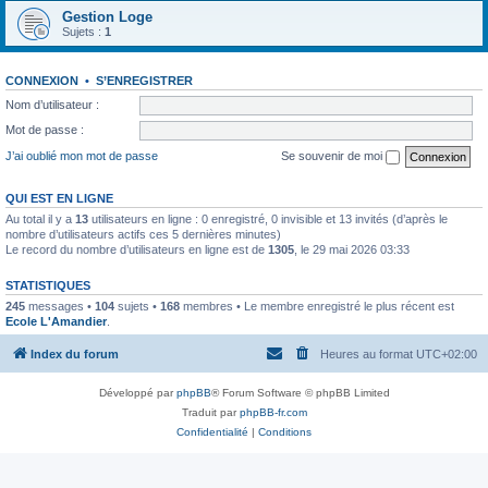
Gestion Loge
Sujets :
1
CONNEXION
•
S’ENREGISTRER
Nom d’utilisateur :
Mot de passe :
J’ai oublié mon mot de passe
Se souvenir de moi
QUI EST EN LIGNE
Au total il y a
13
utilisateurs en ligne : 0 enregistré, 0 invisible et 13 invités (d’après le
nombre d’utilisateurs actifs ces 5 dernières minutes)
Le record du nombre d’utilisateurs en ligne est de
1305
, le 29 mai 2026 03:33
STATISTIQUES
245
messages •
104
sujets •
168
membres • Le membre enregistré le plus récent est
Ecole L'Amandier
.
Index du forum
Heures au format
UTC+02:00
Développé par
phpBB
® Forum Software © phpBB Limited
Traduit par
phpBB-fr.com
Confidentialité
|
Conditions