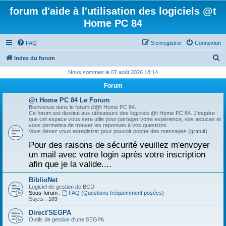
forum d'aide à l'utilisation des logiciels @t
Home PC 84
FAQ
S’enregistrer
Connexion
R
Index du forum
e
Nous sommes le 07 août 2026 18:14
c
Forum
h
@t Home PC 84 Le Forum
e
Bienvenue dans le forum d'@t Home PC 84.
Ce forum est destiné aux utilisateurs des logiciels @t Home PC 84. J'espère
r
que cet espace vous sera utile pour partager votre expérience, vos astuces et
vous permettra de trouver les réponses à vos questions.
c
Vous devez vous enregistrer pour pouvoir poster des messages (gratuit)
h
Pour des raisons de sécurité veuillez m'envoyer
un mail avec votre login après votre inscription
e
afin que je la valide....
r
BiblioNet
Logiciel de gestion de BCD
Sous-forum :
FAQ (Questions fréquemment posées)
Sujets :
103
Direct'SEGPA
Outils de gestion d'une SEGPA