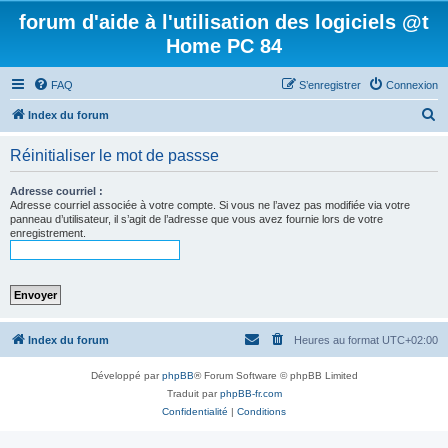
forum d'aide à l'utilisation des logiciels @t
Home PC 84
FAQ
S’enregistrer
Connexion
R
Index du forum
e
Réinitialiser le mot de passse
c
h
Adresse courriel :
Adresse courriel associée à votre compte. Si vous ne l’avez pas modifiée via votre
e
panneau d’utilisateur, il s’agit de l’adresse que vous avez fournie lors de votre
enregistrement.
r
c
h
e
r
Index du forum
Heures au format
UTC+02:00
Développé par
phpBB
® Forum Software © phpBB Limited
Traduit par
phpBB-fr.com
Confidentialité
|
Conditions