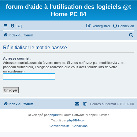
forum d'aide à l'utilisation des logiciels @t
Home PC 84
FAQ
S’enregistrer
Connexion
R
Index du forum
e
Réinitialiser le mot de passse
c
h
Adresse courriel :
Adresse courriel associée à votre compte. Si vous ne l’avez pas modifiée via votre
e
panneau d’utilisateur, il s’agit de l’adresse que vous avez fournie lors de votre
enregistrement.
r
c
h
e
r
Index du forum
Heures au format
UTC+02:00
Développé par
phpBB
® Forum Software © phpBB Limited
Traduit par
phpBB-fr.com
Confidentialité
|
Conditions