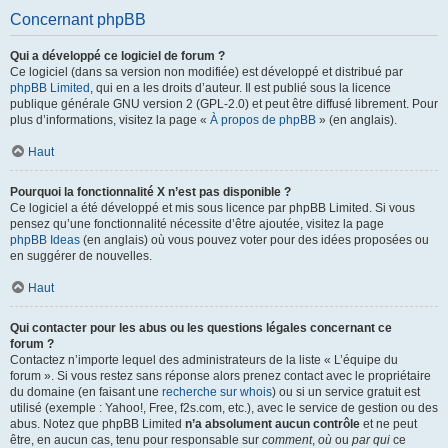
Concernant phpBB
Qui a développé ce logiciel de forum ?
Ce logiciel (dans sa version non modifiée) est développé et distribué par
phpBB Limited
, qui en a les droits d’auteur. Il est publié sous la licence
publique générale GNU version 2 (GPL-2.0) et peut être diffusé librement. Pour
plus d’informations, visitez la page «
À propos de phpBB
» (en anglais).
Haut
Pourquoi la fonctionnalité X n’est pas disponible ?
Ce logiciel a été développé et mis sous licence par phpBB Limited. Si vous
pensez qu’une fonctionnalité nécessite d’être ajoutée, visitez la page
phpBB Ideas
(en anglais) où vous pouvez voter pour des idées proposées ou
en suggérer de nouvelles.
Haut
Qui contacter pour les abus ou les questions légales concernant ce
forum ?
Contactez n’importe lequel des administrateurs de la liste « L’équipe du
forum ». Si vous restez sans réponse alors prenez contact avec le propriétaire
du domaine (en faisant une
recherche sur whois
) ou si un service gratuit est
utilisé (exemple : Yahoo!, Free, f2s.com, etc.), avec le service de gestion ou des
abus. Notez que phpBB Limited
n’a absolument aucun contrôle
et ne peut
être, en aucun cas, tenu pour responsable sur
comment
,
où
ou
par qui
ce