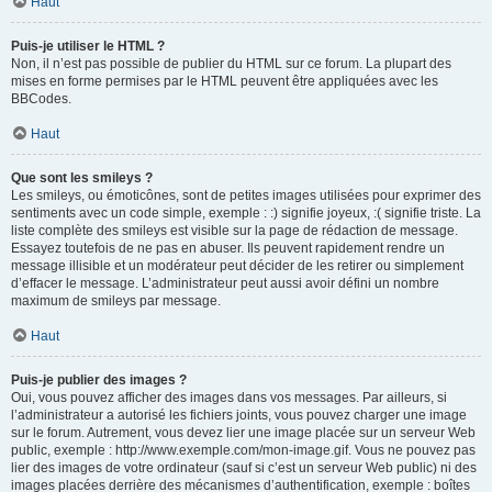
Haut
Puis-je utiliser le HTML ?
Non, il n’est pas possible de publier du HTML sur ce forum. La plupart des
mises en forme permises par le HTML peuvent être appliquées avec les
BBCodes.
Haut
Que sont les smileys ?
Les smileys, ou émoticônes, sont de petites images utilisées pour exprimer des
sentiments avec un code simple, exemple : :) signifie joyeux, :( signifie triste. La
liste complète des smileys est visible sur la page de rédaction de message.
Essayez toutefois de ne pas en abuser. Ils peuvent rapidement rendre un
message illisible et un modérateur peut décider de les retirer ou simplement
d’effacer le message. L’administrateur peut aussi avoir défini un nombre
maximum de smileys par message.
Haut
Puis-je publier des images ?
Oui, vous pouvez afficher des images dans vos messages. Par ailleurs, si
l’administrateur a autorisé les fichiers joints, vous pouvez charger une image
sur le forum. Autrement, vous devez lier une image placée sur un serveur Web
public, exemple : http://www.exemple.com/mon-image.gif. Vous ne pouvez pas
lier des images de votre ordinateur (sauf si c’est un serveur Web public) ni des
images placées derrière des mécanismes d’authentification, exemple : boîtes