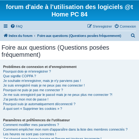
forum d'aide à l'utilisation des logiciels @t
Home PC 84
FAQ
S’enregistrer
Connexion
R
Index du forum
Foire aux questions (Questions posées fréquemment)
e
Foire aux questions (Questions posées
c
fréquemment)
h
e
Problèmes de connexion et d’enregistrement
Pourquoi dois-je m’enregistrer ?
r
Que signifie COPPA ?
c
Je souhaite m’enregistrer, mais je n’y parviens pas !
Je suis enregistré mais je ne peux pas me connecter !
h
Pourquoi ne puis-je pas me connecter ?
Je me suis enregistré par le passé mais je ne peux plus me connecter ?!
e
J’ai perdu mon mot de passe !
r
Pourquoi suis-je automatiquement déconnecté ?
À quoi sert « Supprimer les cookies » ?
Paramètres et préférences de l’utilisateur
Comment modifier mes paramètres ?
Comment empêcher mon nom d’apparaître dans la liste des membres connectés ?
Les heures ne sont pas correctes !
J’ai changé mon fuseau horaire et l’heure est toujours incorrecte !