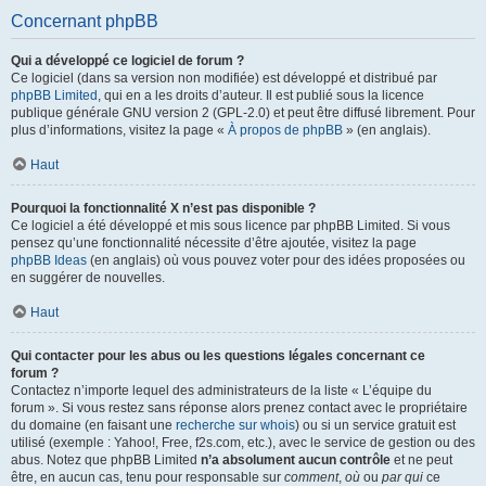
Concernant phpBB
Qui a développé ce logiciel de forum ?
Ce logiciel (dans sa version non modifiée) est développé et distribué par
phpBB Limited
, qui en a les droits d’auteur. Il est publié sous la licence
publique générale GNU version 2 (GPL-2.0) et peut être diffusé librement. Pour
plus d’informations, visitez la page «
À propos de phpBB
» (en anglais).
Haut
Pourquoi la fonctionnalité X n’est pas disponible ?
Ce logiciel a été développé et mis sous licence par phpBB Limited. Si vous
pensez qu’une fonctionnalité nécessite d’être ajoutée, visitez la page
phpBB Ideas
(en anglais) où vous pouvez voter pour des idées proposées ou
en suggérer de nouvelles.
Haut
Qui contacter pour les abus ou les questions légales concernant ce
forum ?
Contactez n’importe lequel des administrateurs de la liste « L’équipe du
forum ». Si vous restez sans réponse alors prenez contact avec le propriétaire
du domaine (en faisant une
recherche sur whois
) ou si un service gratuit est
utilisé (exemple : Yahoo!, Free, f2s.com, etc.), avec le service de gestion ou des
abus. Notez que phpBB Limited
n’a absolument aucun contrôle
et ne peut
être, en aucun cas, tenu pour responsable sur
comment
,
où
ou
par qui
ce