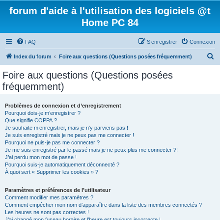
forum d'aide à l'utilisation des logiciels @t
Home PC 84
FAQ
S’enregistrer
Connexion
R
Index du forum
Foire aux questions (Questions posées fréquemment)
e
Foire aux questions (Questions posées
c
fréquemment)
h
e
Problèmes de connexion et d’enregistrement
Pourquoi dois-je m’enregistrer ?
r
Que signifie COPPA ?
c
Je souhaite m’enregistrer, mais je n’y parviens pas !
Je suis enregistré mais je ne peux pas me connecter !
h
Pourquoi ne puis-je pas me connecter ?
Je me suis enregistré par le passé mais je ne peux plus me connecter ?!
e
J’ai perdu mon mot de passe !
r
Pourquoi suis-je automatiquement déconnecté ?
À quoi sert « Supprimer les cookies » ?
Paramètres et préférences de l’utilisateur
Comment modifier mes paramètres ?
Comment empêcher mon nom d’apparaître dans la liste des membres connectés ?
Les heures ne sont pas correctes !
J’ai changé mon fuseau horaire et l’heure est toujours incorrecte !