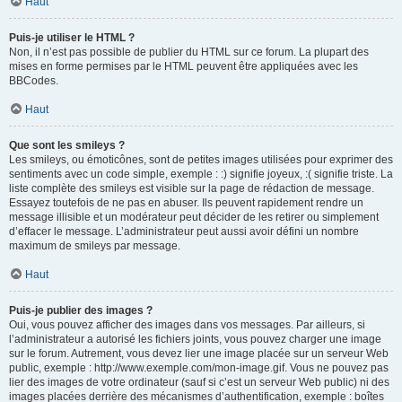
Haut
Puis-je utiliser le HTML ?
Non, il n’est pas possible de publier du HTML sur ce forum. La plupart des
mises en forme permises par le HTML peuvent être appliquées avec les
BBCodes.
Haut
Que sont les smileys ?
Les smileys, ou émoticônes, sont de petites images utilisées pour exprimer des
sentiments avec un code simple, exemple : :) signifie joyeux, :( signifie triste. La
liste complète des smileys est visible sur la page de rédaction de message.
Essayez toutefois de ne pas en abuser. Ils peuvent rapidement rendre un
message illisible et un modérateur peut décider de les retirer ou simplement
d’effacer le message. L’administrateur peut aussi avoir défini un nombre
maximum de smileys par message.
Haut
Puis-je publier des images ?
Oui, vous pouvez afficher des images dans vos messages. Par ailleurs, si
l’administrateur a autorisé les fichiers joints, vous pouvez charger une image
sur le forum. Autrement, vous devez lier une image placée sur un serveur Web
public, exemple : http://www.exemple.com/mon-image.gif. Vous ne pouvez pas
lier des images de votre ordinateur (sauf si c’est un serveur Web public) ni des
images placées derrière des mécanismes d’authentification, exemple : boîtes