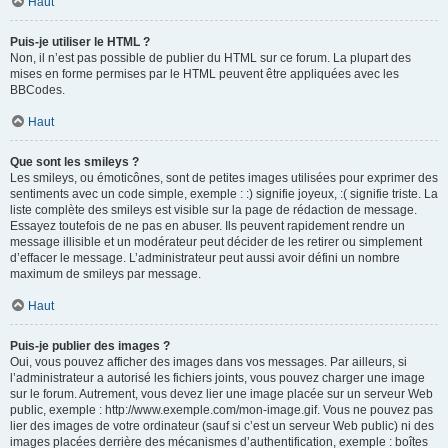
Haut
Puis-je utiliser le HTML ?
Non, il n’est pas possible de publier du HTML sur ce forum. La plupart des
mises en forme permises par le HTML peuvent être appliquées avec les
BBCodes.
Haut
Que sont les smileys ?
Les smileys, ou émoticônes, sont de petites images utilisées pour exprimer des
sentiments avec un code simple, exemple : :) signifie joyeux, :( signifie triste. La
liste complète des smileys est visible sur la page de rédaction de message.
Essayez toutefois de ne pas en abuser. Ils peuvent rapidement rendre un
message illisible et un modérateur peut décider de les retirer ou simplement
d’effacer le message. L’administrateur peut aussi avoir défini un nombre
maximum de smileys par message.
Haut
Puis-je publier des images ?
Oui, vous pouvez afficher des images dans vos messages. Par ailleurs, si
l’administrateur a autorisé les fichiers joints, vous pouvez charger une image
sur le forum. Autrement, vous devez lier une image placée sur un serveur Web
public, exemple : http://www.exemple.com/mon-image.gif. Vous ne pouvez pas
lier des images de votre ordinateur (sauf si c’est un serveur Web public) ni des
images placées derrière des mécanismes d’authentification, exemple : boîtes