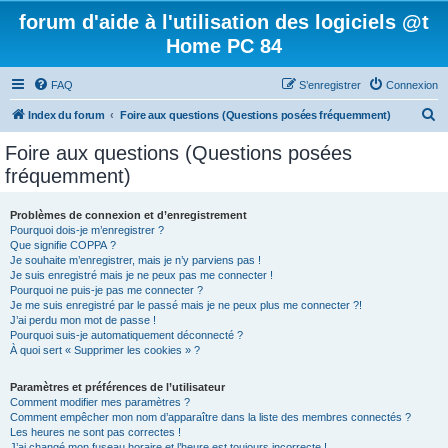
forum d'aide à l'utilisation des logiciels @t
Home PC 84
FAQ
S’enregistrer
Connexion
R
Index du forum
Foire aux questions (Questions posées fréquemment)
e
Foire aux questions (Questions posées
c
fréquemment)
h
e
Problèmes de connexion et d’enregistrement
Pourquoi dois-je m’enregistrer ?
r
Que signifie COPPA ?
c
Je souhaite m’enregistrer, mais je n’y parviens pas !
Je suis enregistré mais je ne peux pas me connecter !
h
Pourquoi ne puis-je pas me connecter ?
Je me suis enregistré par le passé mais je ne peux plus me connecter ?!
e
J’ai perdu mon mot de passe !
r
Pourquoi suis-je automatiquement déconnecté ?
À quoi sert « Supprimer les cookies » ?
Paramètres et préférences de l’utilisateur
Comment modifier mes paramètres ?
Comment empêcher mon nom d’apparaître dans la liste des membres connectés ?
Les heures ne sont pas correctes !
J’ai changé mon fuseau horaire et l’heure est toujours incorrecte !