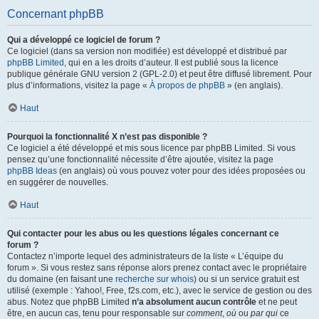
Concernant phpBB
Qui a développé ce logiciel de forum ?
Ce logiciel (dans sa version non modifiée) est développé et distribué par
phpBB Limited
, qui en a les droits d’auteur. Il est publié sous la licence
publique générale GNU version 2 (GPL-2.0) et peut être diffusé librement. Pour
plus d’informations, visitez la page «
À propos de phpBB
» (en anglais).
Haut
Pourquoi la fonctionnalité X n’est pas disponible ?
Ce logiciel a été développé et mis sous licence par phpBB Limited. Si vous
pensez qu’une fonctionnalité nécessite d’être ajoutée, visitez la page
phpBB Ideas
(en anglais) où vous pouvez voter pour des idées proposées ou
en suggérer de nouvelles.
Haut
Qui contacter pour les abus ou les questions légales concernant ce
forum ?
Contactez n’importe lequel des administrateurs de la liste « L’équipe du
forum ». Si vous restez sans réponse alors prenez contact avec le propriétaire
du domaine (en faisant une
recherche sur whois
) ou si un service gratuit est
utilisé (exemple : Yahoo!, Free, f2s.com, etc.), avec le service de gestion ou des
abus. Notez que phpBB Limited
n’a absolument aucun contrôle
et ne peut
être, en aucun cas, tenu pour responsable sur
comment
,
où
ou
par qui
ce