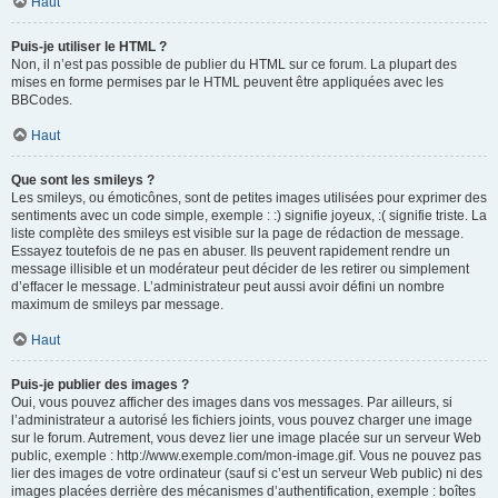
Haut
Puis-je utiliser le HTML ?
Non, il n’est pas possible de publier du HTML sur ce forum. La plupart des
mises en forme permises par le HTML peuvent être appliquées avec les
BBCodes.
Haut
Que sont les smileys ?
Les smileys, ou émoticônes, sont de petites images utilisées pour exprimer des
sentiments avec un code simple, exemple : :) signifie joyeux, :( signifie triste. La
liste complète des smileys est visible sur la page de rédaction de message.
Essayez toutefois de ne pas en abuser. Ils peuvent rapidement rendre un
message illisible et un modérateur peut décider de les retirer ou simplement
d’effacer le message. L’administrateur peut aussi avoir défini un nombre
maximum de smileys par message.
Haut
Puis-je publier des images ?
Oui, vous pouvez afficher des images dans vos messages. Par ailleurs, si
l’administrateur a autorisé les fichiers joints, vous pouvez charger une image
sur le forum. Autrement, vous devez lier une image placée sur un serveur Web
public, exemple : http://www.exemple.com/mon-image.gif. Vous ne pouvez pas
lier des images de votre ordinateur (sauf si c’est un serveur Web public) ni des
images placées derrière des mécanismes d’authentification, exemple : boîtes