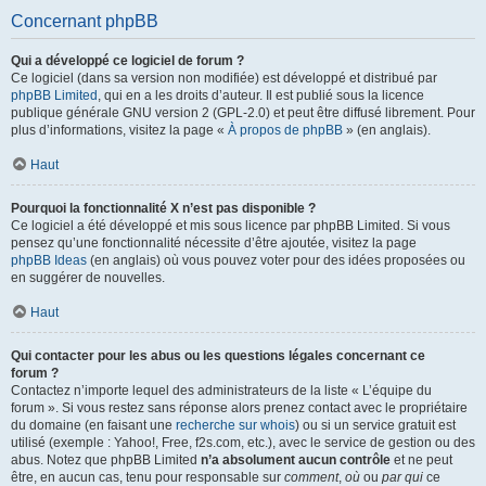
Concernant phpBB
Qui a développé ce logiciel de forum ?
Ce logiciel (dans sa version non modifiée) est développé et distribué par
phpBB Limited
, qui en a les droits d’auteur. Il est publié sous la licence
publique générale GNU version 2 (GPL-2.0) et peut être diffusé librement. Pour
plus d’informations, visitez la page «
À propos de phpBB
» (en anglais).
Haut
Pourquoi la fonctionnalité X n’est pas disponible ?
Ce logiciel a été développé et mis sous licence par phpBB Limited. Si vous
pensez qu’une fonctionnalité nécessite d’être ajoutée, visitez la page
phpBB Ideas
(en anglais) où vous pouvez voter pour des idées proposées ou
en suggérer de nouvelles.
Haut
Qui contacter pour les abus ou les questions légales concernant ce
forum ?
Contactez n’importe lequel des administrateurs de la liste « L’équipe du
forum ». Si vous restez sans réponse alors prenez contact avec le propriétaire
du domaine (en faisant une
recherche sur whois
) ou si un service gratuit est
utilisé (exemple : Yahoo!, Free, f2s.com, etc.), avec le service de gestion ou des
abus. Notez que phpBB Limited
n’a absolument aucun contrôle
et ne peut
être, en aucun cas, tenu pour responsable sur
comment
,
où
ou
par qui
ce