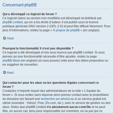
Concernant phpBB
Qui a développé ce logiciel de forum ?
Ce logiciel (dans sa version non modifiée) est développé et distribué par
phpBB Limited
, qui en a les droits d’auteur. Il est publié sous la licence
publique générale GNU version 2 (GPL-2.0) et peut être diffusé librement. Pour
plus d’informations, visitez la page «
À propos de phpBB
» (en anglais).
Haut
Pourquoi la fonctionnalité X n’est pas disponible ?
Ce logiciel a été développé et mis sous licence par phpBB Limited. Si vous
pensez qu’une fonctionnalité nécessite d’être ajoutée, visitez la page
phpBB Ideas
(en anglais) où vous pouvez voter pour des idées proposées ou
en suggérer de nouvelles.
Haut
Qui contacter pour les abus ou les questions légales concernant ce
forum ?
Contactez n’importe lequel des administrateurs de la liste « L’équipe du
forum ». Si vous restez sans réponse alors prenez contact avec le propriétaire
du domaine (en faisant une
recherche sur whois
) ou si un service gratuit est
utilisé (exemple : Yahoo!, Free, f2s.com, etc.), avec le service de gestion ou des
abus. Notez que phpBB Limited
n’a absolument aucun contrôle
et ne peut
être, en aucun cas, tenu pour responsable sur
comment
,
où
ou
par qui
ce