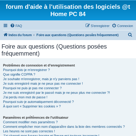
forum d'aide à l'utilisation des logiciels @t
Home PC 84
FAQ
S’enregistrer
Connexion
R
Index du forum
Foire aux questions (Questions posées fréquemment)
e
Foire aux questions (Questions posées
c
fréquemment)
h
e
Problèmes de connexion et d’enregistrement
Pourquoi dois-je m’enregistrer ?
r
Que signifie COPPA ?
c
Je souhaite m’enregistrer, mais je n’y parviens pas !
Je suis enregistré mais je ne peux pas me connecter !
h
Pourquoi ne puis-je pas me connecter ?
Je me suis enregistré par le passé mais je ne peux plus me connecter ?!
e
J’ai perdu mon mot de passe !
r
Pourquoi suis-je automatiquement déconnecté ?
À quoi sert « Supprimer les cookies » ?
Paramètres et préférences de l’utilisateur
Comment modifier mes paramètres ?
Comment empêcher mon nom d’apparaître dans la liste des membres connectés ?
Les heures ne sont pas correctes !
J’ai changé mon fuseau horaire et l’heure est toujours incorrecte !