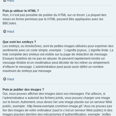
Haut
Puis-je utiliser le HTML ?
Non, il n’est pas possible de publier du HTML sur ce forum. La plupart des
mises en forme permises par le HTML peuvent être appliquées avec les
BBCodes.
Haut
Que sont les smileys ?
Les smileys, ou émoticônes, sont de petites images utilisées pour exprimer des
sentiments avec un code simple, exemple : :) signifie joyeux, :( signifie triste. La
liste complète des smileys est visible sur la page de rédaction de message.
Essayez toutefois de ne pas en abuser. Ils peuvent rapidement rendre un
message illisible et un modérateur peut décider de les retirer ou simplement
d’effacer le message. L’administrateur peut aussi avoir défini un nombre
maximum de smileys par message.
Haut
Puis-je publier des images ?
Oui, vous pouvez afficher des images dans vos messages. Par ailleurs, si
l’administrateur a autorisé les fichiers joints, vous pouvez charger une image
sur le forum. Autrement, vous devez lier une image placée sur un serveur Web
public, exemple : http://www.exemple.com/mon-image.gif. Vous ne pouvez pas
lier des images de votre ordinateur (sauf si c’est un serveur Web public) ni des
images placées derrière des mécanismes d’authentification, exemple : boîtes