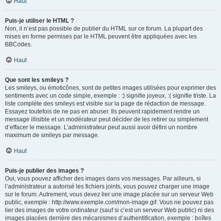
Haut
Puis-je utiliser le HTML ?
Non, il n’est pas possible de publier du HTML sur ce forum. La plupart des
mises en forme permises par le HTML peuvent être appliquées avec les
BBCodes.
Haut
Que sont les smileys ?
Les smileys, ou émoticônes, sont de petites images utilisées pour exprimer des
sentiments avec un code simple, exemple : :) signifie joyeux, :( signifie triste. La
liste complète des smileys est visible sur la page de rédaction de message.
Essayez toutefois de ne pas en abuser. Ils peuvent rapidement rendre un
message illisible et un modérateur peut décider de les retirer ou simplement
d’effacer le message. L’administrateur peut aussi avoir défini un nombre
maximum de smileys par message.
Haut
Puis-je publier des images ?
Oui, vous pouvez afficher des images dans vos messages. Par ailleurs, si
l’administrateur a autorisé les fichiers joints, vous pouvez charger une image
sur le forum. Autrement, vous devez lier une image placée sur un serveur Web
public, exemple : http://www.exemple.com/mon-image.gif. Vous ne pouvez pas
lier des images de votre ordinateur (sauf si c’est un serveur Web public) ni des
images placées derrière des mécanismes d’authentification, exemple : boîtes