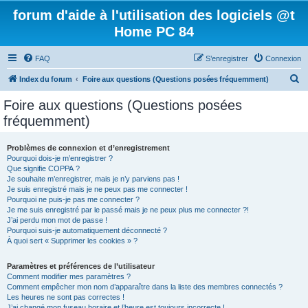
forum d'aide à l'utilisation des logiciels @t
Home PC 84
FAQ
S’enregistrer
Connexion
R
Index du forum
Foire aux questions (Questions posées fréquemment)
e
Foire aux questions (Questions posées
c
fréquemment)
h
e
Problèmes de connexion et d’enregistrement
Pourquoi dois-je m’enregistrer ?
r
Que signifie COPPA ?
c
Je souhaite m’enregistrer, mais je n’y parviens pas !
Je suis enregistré mais je ne peux pas me connecter !
h
Pourquoi ne puis-je pas me connecter ?
Je me suis enregistré par le passé mais je ne peux plus me connecter ?!
e
J’ai perdu mon mot de passe !
r
Pourquoi suis-je automatiquement déconnecté ?
À quoi sert « Supprimer les cookies » ?
Paramètres et préférences de l’utilisateur
Comment modifier mes paramètres ?
Comment empêcher mon nom d’apparaître dans la liste des membres connectés ?
Les heures ne sont pas correctes !
J’ai changé mon fuseau horaire et l’heure est toujours incorrecte !