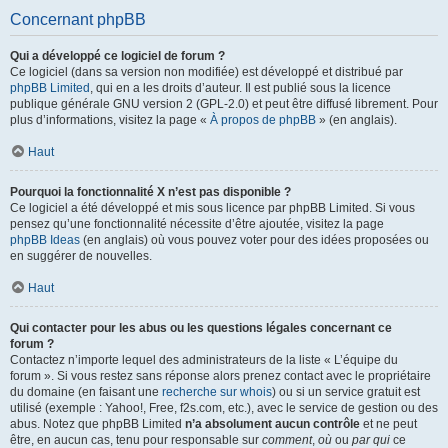
Concernant phpBB
Qui a développé ce logiciel de forum ?
Ce logiciel (dans sa version non modifiée) est développé et distribué par
phpBB Limited
, qui en a les droits d’auteur. Il est publié sous la licence
publique générale GNU version 2 (GPL-2.0) et peut être diffusé librement. Pour
plus d’informations, visitez la page «
À propos de phpBB
» (en anglais).
Haut
Pourquoi la fonctionnalité X n’est pas disponible ?
Ce logiciel a été développé et mis sous licence par phpBB Limited. Si vous
pensez qu’une fonctionnalité nécessite d’être ajoutée, visitez la page
phpBB Ideas
(en anglais) où vous pouvez voter pour des idées proposées ou
en suggérer de nouvelles.
Haut
Qui contacter pour les abus ou les questions légales concernant ce
forum ?
Contactez n’importe lequel des administrateurs de la liste « L’équipe du
forum ». Si vous restez sans réponse alors prenez contact avec le propriétaire
du domaine (en faisant une
recherche sur whois
) ou si un service gratuit est
utilisé (exemple : Yahoo!, Free, f2s.com, etc.), avec le service de gestion ou des
abus. Notez que phpBB Limited
n’a absolument aucun contrôle
et ne peut
être, en aucun cas, tenu pour responsable sur
comment
,
où
ou
par qui
ce